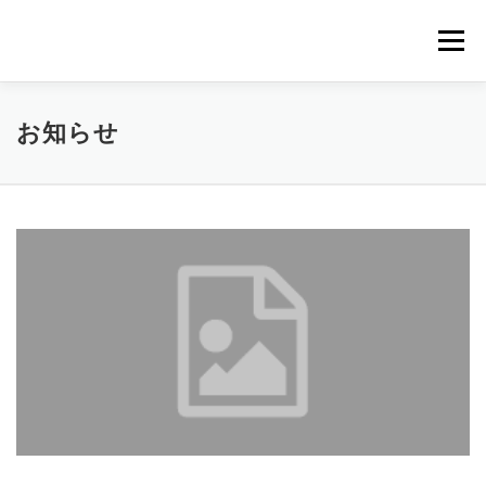
コ
ン
メニュー
テ
ン
ツ
へ
TOP
プログラム
スペシャルゲスト
会場
お知らせ
ス
キ
ッ
プ
申込
お
知
ら
せ